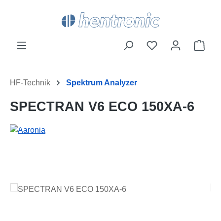
Zum Hauptinhalt springen
Du hast 0 Produk
Ware
HF-Technik
Spektrum Analyzer
SPECTRAN V6 ECO 150XA-6
Bildergalerie überspringen