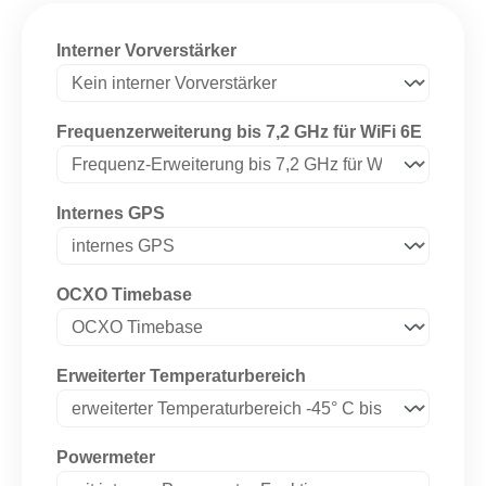
auswählen
Interner Vorverstärker
auswäh
Frequenzerweiterung bis 7,2 GHz für WiFi 6E
auswählen
Internes GPS
auswählen
OCXO Timebase
auswählen
Erweiterter Temperaturbereich
auswählen
Powermeter