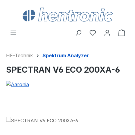
Zum Hauptinhalt springen
Du hast 0 Produ
Ware
HF-Technik
Spektrum Analyzer
SPECTRAN V6 ECO 200XA-6
Bildergalerie überspringen